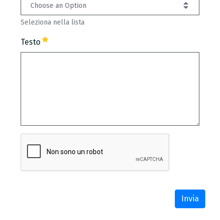
Choose an Option
Seleziona nella lista
Oggetto
Testo
Seleziona nella lista
Obbligatorio
Testo
Obbligatorio
Invia